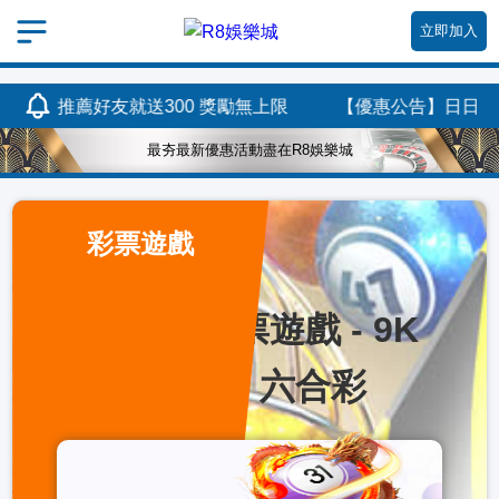
立即加入
】推薦好友就送300 獎勵無上限
【優惠公告】日日返點最高
最夯最新優惠活動盡在R8娛樂城
彩票遊戲
R8娛樂城彩票遊戲 - 9K
彩票、賓果、六合彩