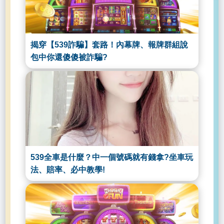
揭穿【539詐騙】套路！內幕牌、報牌群組說
包中你還傻傻被詐騙?
539全車是什麼？中一個號碼就有錢拿?坐車玩
法、賠率、必中教學!