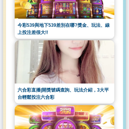
今彩539與地下539差別在哪?獎金、玩法、線
上投注差很大!!
六合彩直播|開獎號碼查詢、玩法介紹，3大平
台輕鬆投注六合彩