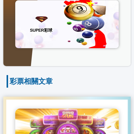
SUPER彩球
彩票相關文章