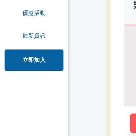
優惠活動
最新資訊
立即加入