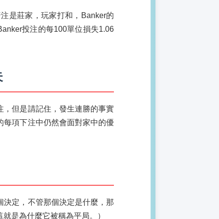
注是莊家，玩家打和，Banker的
ker投注的每100單位損失1.06
失
注，但是請記住，發生連勝的事實
的每項下注中仍然會面對家中的優
個決定，不管那個決定是什麼，那
這就是為什麼它被稱為平局。）